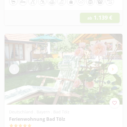
Toilettensitzerhöhung
Pflegebett
Rollator
Manueller Rollstuhl
Zentrale Lage
Hunde erlaubt
Wellnessangebote
Ambulante Pflege
Dialyse in der Nähe
Geeignet für G
Strandnäh
1.139
€
ab
Deutschland . Bayern . Bad Tölz
Ferienwohnung Bad Tölz