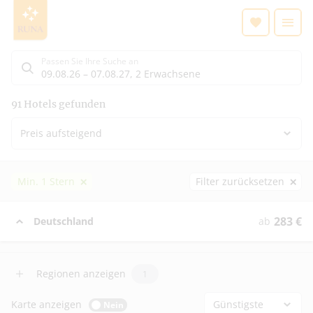
Suchergebnisse für Urlaub mit Rollstuhl | RUNA REISEN
Suchlistenseite
Passen Sie Ihre Suche an
09.08.26
–
07.08.27
,
2 Erwachsene
Suchergebnisse
91
Hotels gefunden
Preis aufsteigend
Min. 1 Stern
Filter zurücksetzen
283
€
Deutschland
ab
Regionen anzeigen
1
Karte anzeigen
Günstigste
Nein