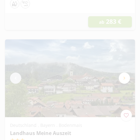
Geeignet für Familien
Strandnähe
283
€
ab
Deutschland . Bayern . Bodenmais
Landhaus Meine Auszeit