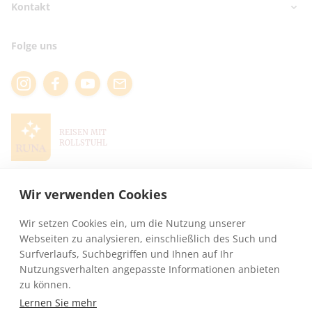
✅ 25.000 Reisende
Kontakt
Reisekatalog bestellen
Balearen
✅ Geprüfte Hotels
Reiseschutzversicherung
Türkei
Kontaktdaten
✅ Hilfsmittel buchbar
Folge uns
Reisehinweise
Telefontermin buchen
✅ Experten Beratung
Webinartermine
Online Kataloge
Fragen & Antworten
Für Reisebüros
Presse
REISEN MIT
ROLLSTUHL
Wir verwenden Cookies
Wir setzen Cookies ein, um die Nutzung unserer
Webseiten zu analysieren, einschließlich des Such und
Surfverlaufs, Suchbegriffen und Ihnen auf Ihr
Nutzungsverhalten angepasste Informationen anbieten
zu können.
RUNA REISEN GmbH · Woerdener Str. 5a · 33803 Steinhagen ·
info@runa-
reisen.de
· Reisen mit Rollstuhl weltweit
Lernen Sie mehr