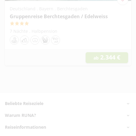
Deutschland . Bayern . Berchtesgaden
Gruppenreise Berchtesgaden / Edelweiss
4
7 Nächte
.
Halbpension
Zentrale Lage
Ausflugsangebot
Ambulante Pflege
Geeignet für Gruppen
Strandnähe
2.344
€
ab
Footer
Footer navigation
Beliebte Reiseziele
Warum RUNA?
Nord- & Ostsee
Kanaren
Reiseinformationen
✅ Marktführer seit 2006
Griechenland