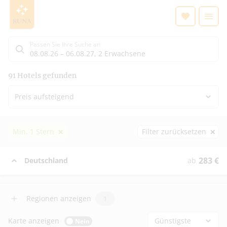
Suchergebnisse für Urlaub mit Rollstuhl | RUNA REISEN
Suchlistenseite
Passen Sie Ihre Suche an
08.08.26
–
06.08.27
,
2 Erwachsene
Suchergebnisse
91
Hotels gefunden
Preis aufsteigend
Min. 1 Stern
Filter zurücksetzen
283
€
Deutschland
ab
Regionen anzeigen
1
Karte anzeigen
Günstigste
Nein