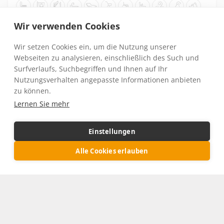
Toilettensitzerhöhung
Personenlifter (Nutzung mit Tuch)
Stehlifter (Nutzung mit Schlinge)
Pflegebett
Dekubitusprophylaxmatratze
Rollator
Manueller Rollstuhl
E-Rollstuhl
Zentrale Lage
Hunde erlaubt
Ausflugsan
Wellnessangebote
Ambulante Pflege
Pflegehotel
Geeignet für Gruppen
Strandnähe
Wir verwenden Cookies
Wir setzen Cookies ein, um die Nutzung unserer
539
€
ab
Webseiten zu analysieren, einschließlich des Such und
Surfverlaufs, Suchbegriffen und Ihnen auf Ihr
Nutzungsverhalten angepasste Informationen anbieten
zu können.
Lernen Sie mehr
Einstellungen
Alle Cookies erlauben
Ergebnisse filtern
Deutschland . Schwarzwald . Wolfach