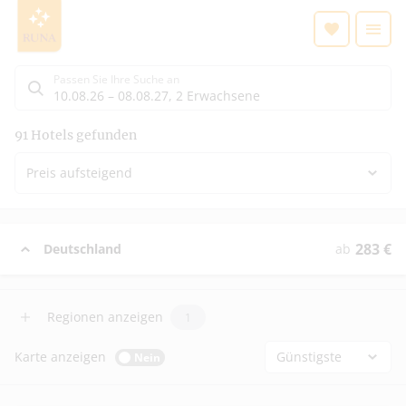
Suchlistenseite
Passen Sie Ihre Suche an
10.08.26
–
08.08.27
,
2 Erwachsene
Suchergebnisse
91
Hotels gefunden
Preis aufsteigend
283
€
Deutschland
ab
Regionen anzeigen
1
Karte anzeigen
Günstigste
Nein