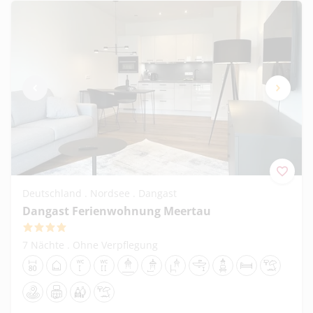
Deutschland . Nordsee . Dangast
Dangast Ferienwohnung Meertau
4
7 Nächte
.
Ohne Verpflegung
80 cm
Ferienwohnung/Ferienhaus
1 Haltegriff am WC
2 Haltegriffe am WC
Schwellenlose Dusche
Griff in der Dusche
Sitzgelegenheit in der Dusche i
Unterfahrbares Waschbec
Duschstuhl
Einlegerahmen v
Strandnäh
Zentrale Lage
Dialyse in der Nähe
Geeignet für Familien
Strandnähe