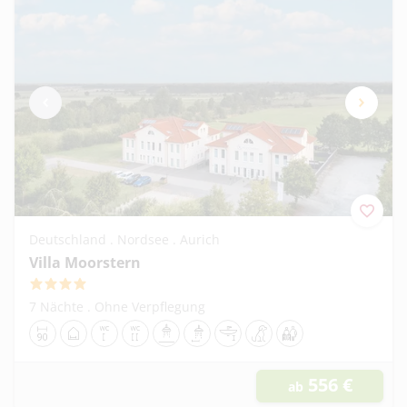
Deutschland . Nordsee . Aurich
Villa Moorstern
4
7 Nächte
.
Ohne Verpflegung
90 cm
Ferienwohnung/Ferienhaus
1 Haltegriff am WC
2 Haltegriffe am WC
Schwellenlose Dusche
Griff in der Dusche
Unterfahrbares Waschbecken
Hunde erlaubt
Geeignet für Familie
556
€
ab