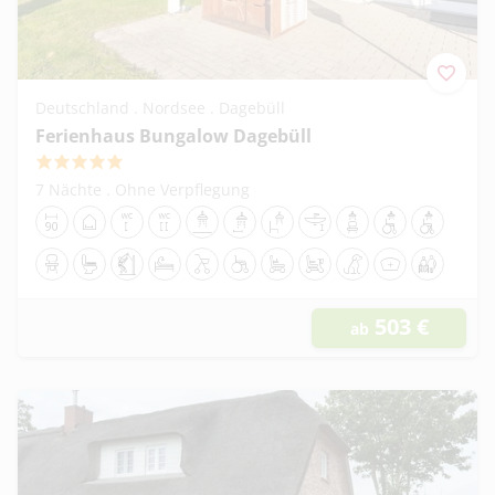
Deutschland . Nordsee . Dagebüll
Ferienhaus Bungalow Dagebüll
5
7 Nächte
.
Ohne Verpflegung
90 cm
Ferienwohnung/Ferienhaus
1 Haltegriff am WC
2 Haltegriffe am WC
Schwellenlose Dusche
Griff in der Dusche
Sitzgelegenheit in der Dusche i
Unterfahrbares Waschbec
Duschstuhl
Duschrollstuhl
Dusch-Toile
Toilettenstuhl
Toilettensitzerhöhung
Stehlifter (Nutzung mit Schlinge)
Pflegebett
Rollator
Manueller Rollstuhl
E-Rollstuhl
Scooter/E-Mobil
Hunde erlaubt
Ambulante Pfle
Geeignet f
503
€
ab