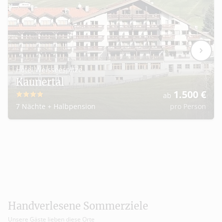
Hotel Weisseespitze
Kaunertal
1.500
€
ab
4
7 Nächte
+
Halbpension
pro Person
Handverlesene Sommerziele
Unsere Gäste lieben diese Orte