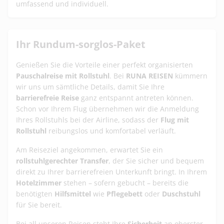
umfassend und individuell.
Ihr Rundum-sorglos-Paket
Genießen Sie die Vorteile einer perfekt organisierten
Pauschalreise mit Rollstuhl
. Bei
RUNA REISEN
kümmern
wir uns um sämtliche Details, damit Sie Ihre
barrierefreie Reise
ganz entspannt antreten können.
Schon vor Ihrem Flug übernehmen wir die Anmeldung
Ihres Rollstuhls bei der Airline, sodass der
Flug mit
Rollstuhl
reibungslos und komfortabel verläuft.
Am Reiseziel angekommen, erwartet Sie ein
rollstuhlgerechter Transfer
, der Sie sicher und bequem
direkt zu Ihrer barrierefreien Unterkunft bringt. In Ihrem
Hotelzimmer
stehen – sofern gebucht – bereits die
benötigten
Hilfsmittel
wie
Pflegebett
oder
Duschstuhl
für Sie bereit.
Bei all unseren Reisen steht Ihre
Sicherheit
an oberster