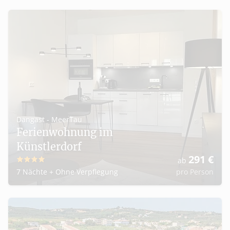
Dangast - MeerTau
Ferienwohnung im
Künstlerdorf
291
€
ab
4
7 Nächte
+
Ohne Verpflegung
pro Person