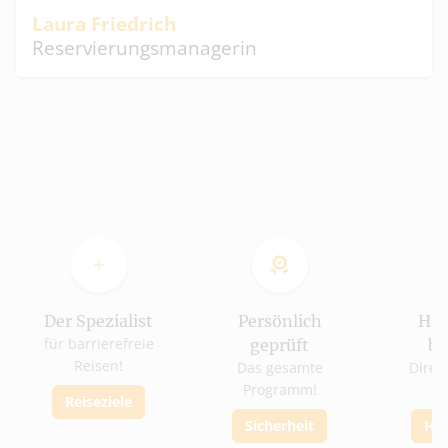
Laura Friedrich
Reservierungsmanagerin
Der Spezialist
Persönlich
Hil
für barrierefreie
geprüft
bu
Reisen!
Das gesamte
Direk
Programm!
b
Reiseziele
Sicherheit
Hil