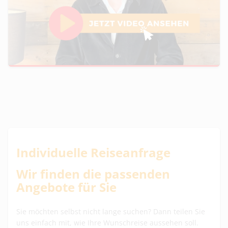
Individuelle Reiseanfrage
Wir finden die passenden
Angebote für Sie
Sie möchten selbst nicht lange suchen? Dann teilen Sie
uns einfach mit, wie Ihre Wunschreise aussehen soll.