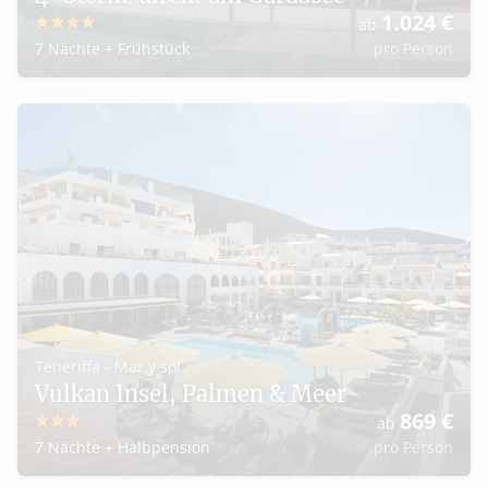
1.024
€
ab
4
7 Nächte
+
Frühstück
pro Person
Teneriffa - Mar y sol
Vulkan Insel, Palmen & Meer
869
€
ab
3
7 Nächte
+
Halbpension
pro Person