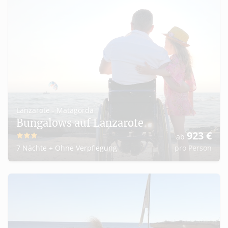
Lanzarote - Matagorda
Bungalows auf Lanzarote
923
€
ab
3
7 Nächte
+
Ohne Verpflegung
pro Person