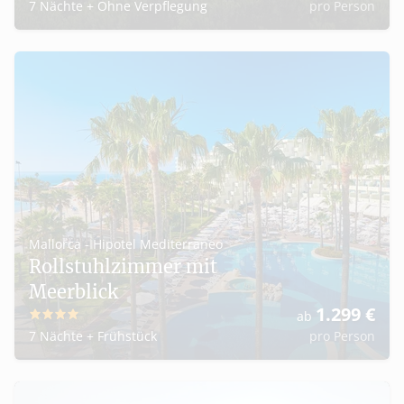
7 Nächte
+
Ohne Verpflegung
pro Person
Mallorca - Hipotel Mediterraneo
Rollstuhlzimmer mit
Meerblick
1.299
€
ab
4
7 Nächte
+
Frühstück
pro Person