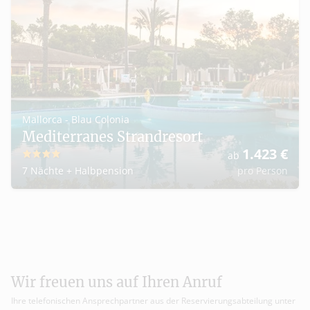
Mallorca - Blau Colonia
Mediterranes Strandresort
1.423
€
ab
4
7 Nächte
+
Halbpension
pro Person
Wir freuen uns auf Ihren Anruf
Ihre telefonischen Ansprechpartner aus der Reservierungsabteilung unter