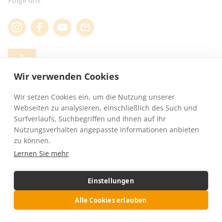
Folge uns
Reisehinweise
Telefontermin buchen
✅ Experten Beratung
Webinartermine
Online Kataloge
Fragen & Antworten
Für Reisebüros
Presse
REISEN MIT
ROLLSTUHL
Wir verwenden Cookies
Wir setzen Cookies ein, um die Nutzung unserer
Webseiten zu analysieren, einschließlich des Such und
Surfverlaufs, Suchbegriffen und Ihnen auf Ihr
Nutzungsverhalten angepasste Informationen anbieten
zu können.
Lernen Sie mehr
RUNA REISEN GmbH · Woerdener Str. 5a · 33803 Steinhagen ·
info@runa-
Einstellungen
reisen.de
· Reisen mit Rollstuhl weltweit
Alle Cookies erlauben
AGB - Allgemeine Reisebedingungen
Datenschutz
Impressum