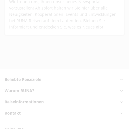
Wir freuen uns, Ihnen unser neues Newsportal
vorzustellen! Ab sofort halten wir Sie hier über alle
Neuigkeiten, Kooperationen, Events und Entwicklungen
bei RUNA Reisen auf dem Laufenden. Bleiben Sie
informiert und entdecken Sie, was es Neues gibt!
Footer
Footer navigation
Beliebte Reiseziele
Warum RUNA?
Nord- & Ostsee
Kanaren
Reiseinformationen
✅ Marktführer seit 2006
Griechenland
✅ 25.000 Reisende
Kontakt
Reisekatalog bestellen
Balearen
✅ Geprüfte Hotels
Reiseschutzversicherung
Türkei
Kontaktdaten
✅ Hilfsmittel buchbar