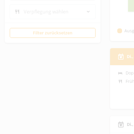
Verpflegung wählen
Ausg
Filter zurücksetzen
Di.
Dop
Frü
Di.