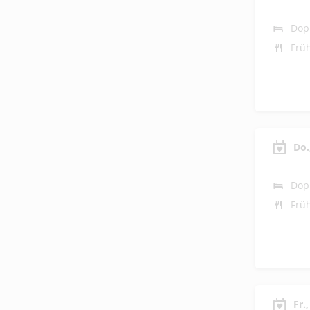
Dop
Frü
Do.
Dop
Frü
Fr.