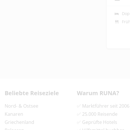
Dop
Frü
Footer
Footer navigation
Beliebte Reiseziele
Warum RUNA?
Nord- & Ostsee
✅ Marktführer seit 2006
Kanaren
✅ 25.000 Reisende
Griechenland
✅ Geprüfte Hotels