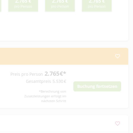
2.765
€
2.765
€
2.765
€
pro Person
pro Person
pro Person
2.765
€
*
Preis pro Person
Gesamtpreis
5.530
€
Buchung fortsetzen
*
Berechnung von
Zusatzleistungen erfolgt im
nächsten Schritt