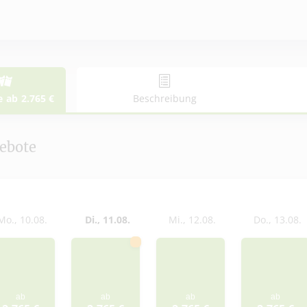
e
ab
2.765
€
Beschreibung
ebote
ab
2.765
€
ebote
Mo., 10.08.
Di., 11.08.
Mi., 12.08.
Do., 13.08.
ab
ab
ab
ab