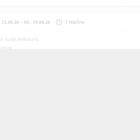
, 12.08.26
–
Mi., 19.08.26
7 Nächte
or-Suite (Rollstuhl)
hstück
, 13.08.26
–
Do., 20.08.26
7 Nächte
or-Suite (Rollstuhl)
hstück