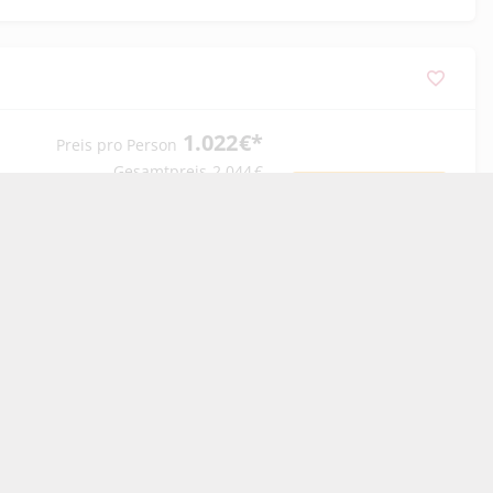
1.022
€
*
Preis pro Person
Gesamtpreis
2.044
€
Angebot prüfen
*
Berechnung von
Zusatzleistungen erfolgt im
nächsten Schritt
1.022
€
*
Preis pro Person
Gesamtpreis
2.044
€
Angebot prüfen
*
Berechnung von
Zusatzleistungen erfolgt im