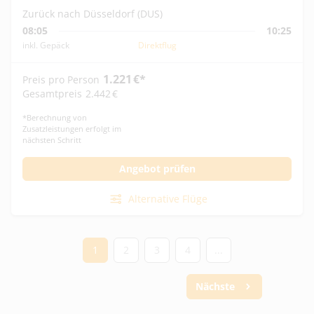
Zurück nach Düsseldorf (DUS)
08:05
10:25
inkl. Gepäck
Direktflug
1.221
€
*
Preis pro Person
Gesamtpreis
2.442
€
*
Berechnung von
Zusatzleistungen erfolgt im
nächsten Schritt
Angebot prüfen
Alternative Flüge
1
2
3
4
...
Nächste