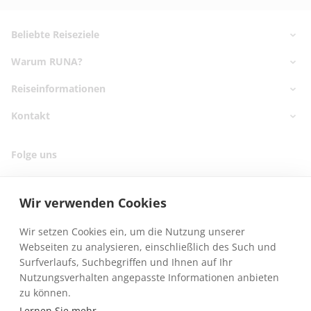
Footer
Footer navigation
Beliebte Reiseziele
Warum RUNA?
Nord- & Ostsee
Kanaren
Reiseinformationen
✅ Marktführer seit 2006
Griechenland
✅ 25.000 Reisende
Kontakt
Reisekatalog bestellen
Balearen
✅ Geprüfte Hotels
Reiseschutzversicherung
Türkei
Kontaktdaten
✅ Hilfsmittel buchbar
Folge uns
Reisehinweise
Telefontermin buchen
✅ Experten Beratung
Webinartermine
Online Kataloge
Fragen & Antworten
Wir verwenden Cookies
Für Reisebüros
Presse
Wir setzen Cookies ein, um die Nutzung unserer
REISEN MIT
Webseiten zu analysieren, einschließlich des Such und
ROLLSTUHL
Surfverlaufs, Suchbegriffen und Ihnen auf Ihr
Nutzungsverhalten angepasste Informationen anbieten
zu können.
Lernen Sie mehr