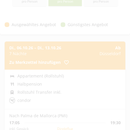
pro Person
pro Person
pro Person
Ausgewähltes Angebot
Günstigstes Angebot
Di., 06.10.26
–
Di., 13.10.26
Ab
7 Nächte
Düsseldorf
Zu Merkzettel hinzufügen
Appartement (Rollstuhl)
Halbpension
Rollstuhl Transfer inkl.
condor
Nach Palma de Mallorca (PMI)
17:05
19:30
inkl. Gepäck
Direktflug