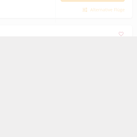
Alternative Flüge
1.600
€
*
Preis pro Person
Gesamtpreis
3.200
€
*
Berechnung von
k nach Hamburg (HAM)
Zusatzleistungen erfolgt im
nächsten Schritt
10:30
päck
Direktflug
Angebot prüfen
Alternative Flüge