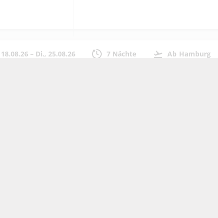
, 18.08.26
–
Di., 25.08.26
7 Nächte
Ab
Hamburg
pelzimmer
lstuhl)
hstück
stuhl Transfer inkl.
Nach Palma de Mallorca (PMI)
Zurüc
dor
18:45
21:30
07:45
inkl. Gepäck
Direktflug
inkl. Ge
, 18.08.26
–
Di., 25.08.26
7 Nächte
Ab
Hamburg