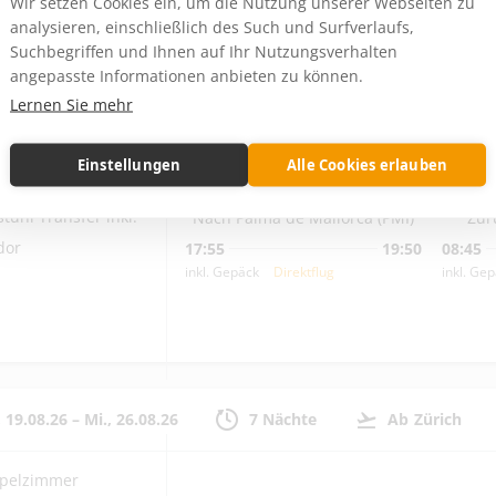
Wir setzen Cookies ein, um die Nutzung unserer Webseiten zu
analysieren, einschließlich des Such und Surfverlaufs,
Suchbegriffen und Ihnen auf Ihr Nutzungsverhalten
, 12.08.26
–
Mi., 19.08.26
7 Nächte
Ab
Zürich
angepasste Informationen anbieten zu können.
Lernen Sie mehr
pelzimmer
lstuhl)
Einstellungen
Alle Cookies erlauben
hstück
stuhl Transfer inkl.
Nach Palma de Mallorca (PMI)
Zur
dor
17:55
19:50
08:45
inkl. Gepäck
Direktflug
inkl. Ge
, 19.08.26
–
Mi., 26.08.26
7 Nächte
Ab
Zürich
pelzimmer