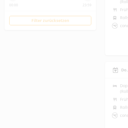
(Rol
00:00
23:59
Frü
Roll
Filter zurücksetzen
con
Do.
Dop
(Rol
Frü
Roll
con