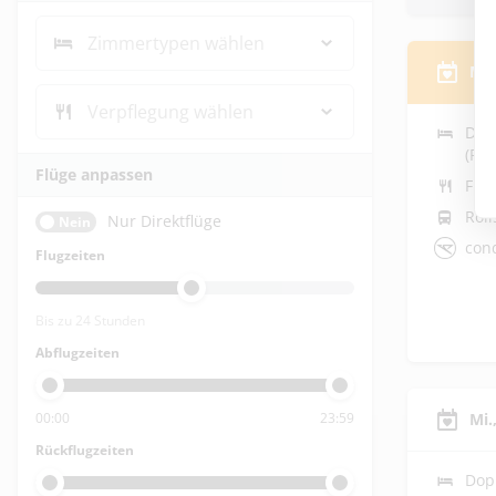
Zimmertypen wählen
Mi.
Verpflegung wählen
Dop
(Rol
Flüge anpassen
Frü
Roll
Nur Direktflüge
Nein
con
Flugzeiten
Bis zu 24 Stunden
Abflugzeiten
Mi.
00:00
23:59
Rückflugzeiten
Dop