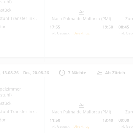
lstuhl)
hstück
stuhl Transfer inkl.
Nach Palma de Mallorca (PMI)
Zur
dor
17:55
19:50
08:45
inkl. Gepäck
Direktflug
inkl. Ge
, 13.08.26
–
Do., 20.08.26
7 Nächte
Ab
Zürich
pelzimmer
lstuhl)
hstück
stuhl Transfer inkl.
Nach Palma de Mallorca (PMI)
Zur
dor
11:50
13:40
09:00
inkl. Gepäck
Direktflug
inkl. Ge