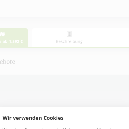
e
ab
1.592
€
Beschreibung
ebote
ab
1.592
€
ebote
ewähltes Angebot
Günstigstes Angebot
Wir verwenden Cookies