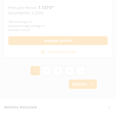
1.137
€
*
Preis pro Person
Gesamtpreis
2.274
€
*
Berechnung von
Zusatzleistungen erfolgt im
nächsten Schritt
Angebot prüfen
Alternative Flüge
1
2
3
4
...
Nächste
Footer
Footer navigation
Beliebte Reiseziele