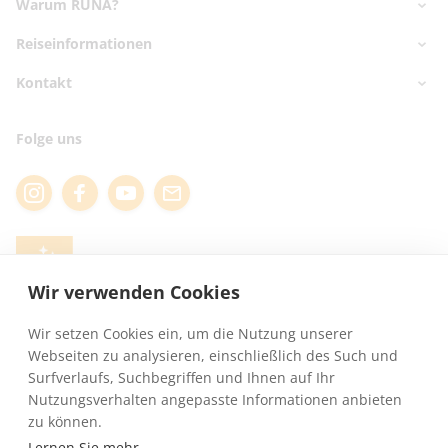
Warum RUNA?
Nord- & Ostsee
Kanaren
Reiseinformationen
✅ Marktführer seit 2006
Griechenland
✅ 25.000 Reisende
Kontakt
Reisekatalog bestellen
Balearen
✅ Geprüfte Hotels
Reiseschutzversicherung
Türkei
Kontaktdaten
✅ Hilfsmittel buchbar
Folge uns
Reisehinweise
Telefontermin buchen
✅ Experten Beratung
Webinartermine
Online Kataloge
Fragen & Antworten
Für Reisebüros
Presse
REISEN MIT
ROLLSTUHL
Wir verwenden Cookies
Wir setzen Cookies ein, um die Nutzung unserer
Webseiten zu analysieren, einschließlich des Such und
Surfverlaufs, Suchbegriffen und Ihnen auf Ihr
Nutzungsverhalten angepasste Informationen anbieten
zu können.
Lernen Sie mehr