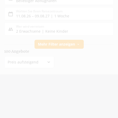
Beliebiger Abflughafen
Wählen Sie Ihren Reisezeitraum
11.08.26
–
09.08.27
1 Woche
Wer wird verreisen
2 Erwachsene
Keine Kinder
Mehr Filter anzeigen
100
Angebote
Preis aufsteigend
Ausgewähltes Angebot
Günstigstes Angebot