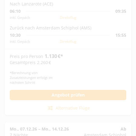
Nach Lanzarote (ACE)
06:10
09:35
inkl. Gepäck
Direktflug
Zurück nach Amsterdam Schiphol (AMS)
10:30
15:55
inkl. Gepäck
Direktflug
1.130
€
*
Preis pro Person
Gesamtpreis
2.260
€
*
Berechnung von
Zusatzleistungen erfolgt im
nächsten Schritt
Angebot prüfen
Alternative Flüge
Mo., 07.12.26
–
Mo., 14.12.26
Ab
7 Nächte
Amsterdam Schiphol