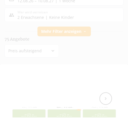
12.08.26
–
10.08.27
1 Woche
Wer wird verreisen
2 Erwachsene
Keine Kinder
Mehr Filter anzeigen
75
Angebote
Preis aufsteigend
Di., 11.08.
Mi., 12.08.
Do., 13.08.
ab
ab
ab
759
€
759
€
759
€
pro Person
pro Person
pro Person