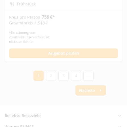
Frühstück
759
€
*
Preis pro Person
Gesamtpreis
1.518
€
*
Berechnung von
Zusatzleistungen erfolgt im
nächsten Schritt
Angebot prüfen
1
2
3
4
...
Nächste
Footer
Footer navigation
Beliebte Reiseziele
Warum RUNA?