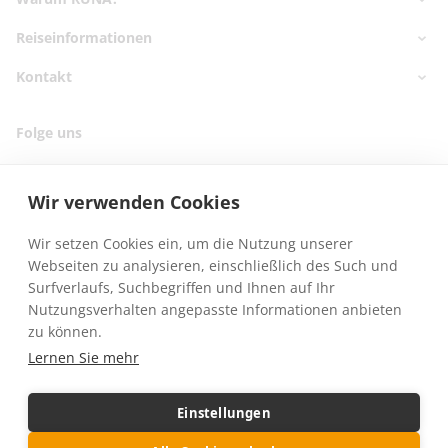
Nord- & Ostsee
Kanaren
Reiseinformationen
✅ Marktführer seit 2006
Griechenland
✅ 25.000 Reisende
Kontakt
Reisekatalog bestellen
Balearen
✅ Geprüfte Hotels
Reiseschutzversicherung
Türkei
Kontaktdaten
✅ Hilfsmittel buchbar
Folge uns
Reisehinweise
Telefontermin buchen
✅ Experten Beratung
Webinartermine
Online Kataloge
Fragen & Antworten
Wir verwenden Cookies
Für Reisebüros
Presse
Wir setzen Cookies ein, um die Nutzung unserer
REISEN MIT
Webseiten zu analysieren, einschließlich des Such und
ROLLSTUHL
Surfverlaufs, Suchbegriffen und Ihnen auf Ihr
Nutzungsverhalten angepasste Informationen anbieten
zu können.
Lernen Sie mehr
Einstellungen