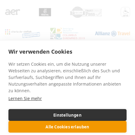
Wir verwenden Cookies
RUNA REISEN GmbH · Woerdener Str. 5a · 33803 Steinhagen ·
info@runa-
reisen.de
· Reisen mit Rollstuhl weltweit
Wir setzen Cookies ein, um die Nutzung unserer
AGB - Allgemeine Reisebedingungen
Datenschutz
Impressum
Webseiten zu analysieren, einschließlich des Such und
Surfverlaufs, Suchbegriffen und Ihnen auf Ihr
Nutzungsverhalten angepasste Informationen anbieten
zu können.
Lernen Sie mehr
Einstellungen
Alle Cookies erlauben